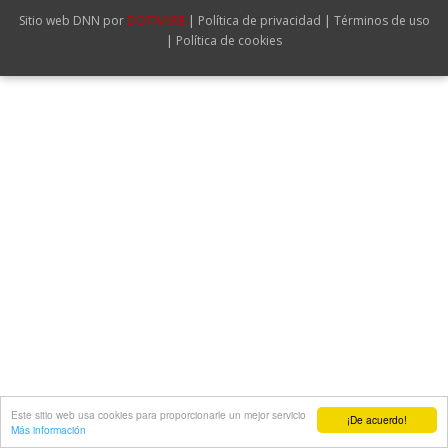
Imágenes
|
|
Sitio web DNN por
DOTWARE
Política de privacidad
Términos de uso
|
Política de cookies
Videos en Youtube
Prensa
Enlaces
Este sitio web usa cookies para proporcionarle un mejor servicio
¡De acuerdo!
Más información