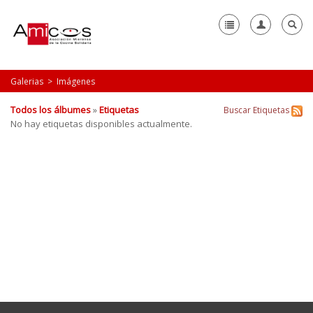
Galerias
>
Imágenes
+
Quiénes somos
Todos los álbumes
»
Etiquetas
Buscar
Etiquetas
Comedor Solidario
No hay etiquetas disponibles actualmente.
Catering Social
+
Contacto
+
Colabora
+
Colaboradores
Noticias
-
Galerias