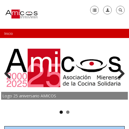
Inicio
+
Quiénes somos
Comedor Solidario
Catering Social
+
Contacto
+
Colabora
Previous
Next
Logo 25 aniversario AMICOS
+
Colaboradores
Noticias
+
Galerias