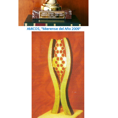
+
Contacto
+
Colabora
+
Colaboradores
AMICOS, "Mierense del Año 2009"
Noticias
+
Galerias
Enlaces