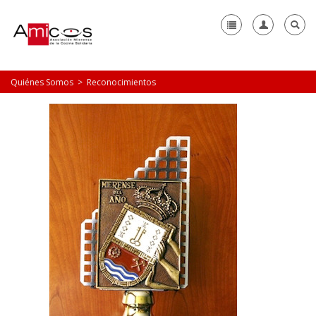
-
Quiénes Somos
>
Reconocimientos
Quiénes somos
Misión, Visión y Valores
Personal y Junta Directiva
Historia
Reconocimientos
Documentos-Transparencia
Comedor Solidario
Catering Social